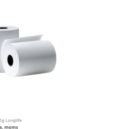
0g Longlife
ks. moms