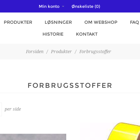
Min konto
Ønskeliste
(0)
PRODUKTER
LØSNINGER
OM WEBSHOP
FAQ
HISTORIE
KONTAKT
Forsiden
/
Produkter
/
Forbrugsstoffer
FORBRUGSSTOFFER
per side