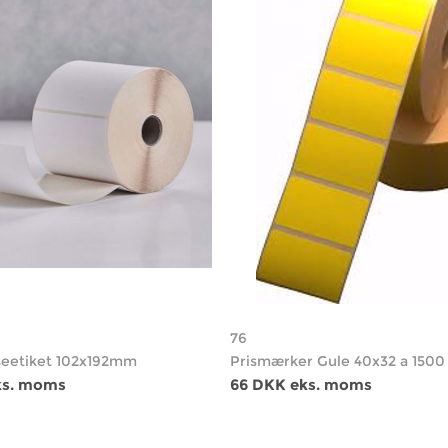
76
seetiket 102x192mm
Prismærker Gule 40x32 a 1500
ks. moms
66 DKK eks. moms